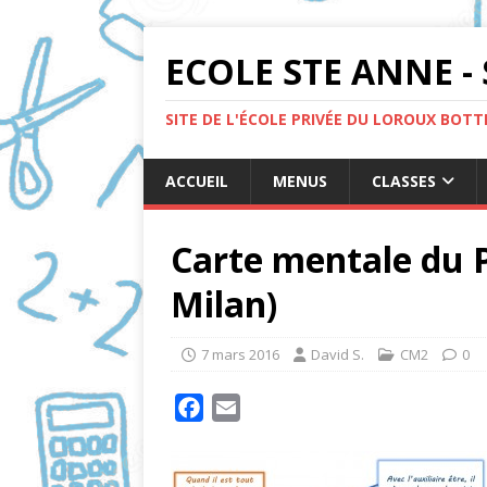
ECOLE STE ANNE - 
SITE DE L'ÉCOLE PRIVÉE DU LOROUX BOT
ACCUEIL
MENUS
CLASSES
Carte mentale du P
Milan)
7 mars 2016
David S.
CM2
0
F
E
a
m
c
a