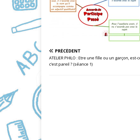
e
i
b
l
o
o
k
PRÉCÉDENT
ATELIER PHILO : Etre une fille ou un garçon, est-
c’est pareil ? (séance 1)