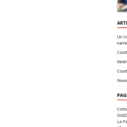
ART
Un c
narra
Court
Rent
Cour
Nouve
PAG
Cont
OGE
La Pa