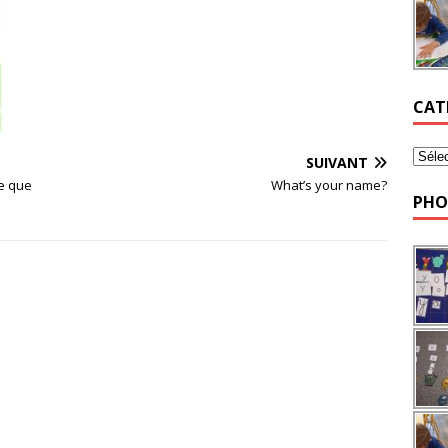
CAT
SUIVANT
ce que
What’s your name?
PHO