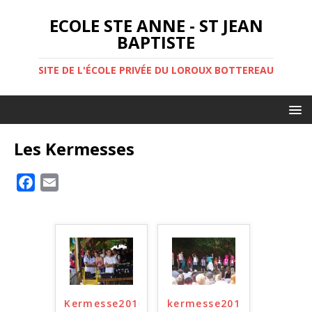
ECOLE STE ANNE - ST JEAN
BAPTISTE
SITE DE L'ÉCOLE PRIVÉE DU LOROUX BOTTEREAU
Les Kermesses
F
E
a
m
c
a
e
i
b
l
o
o
Kermesse201
kermesse201
k