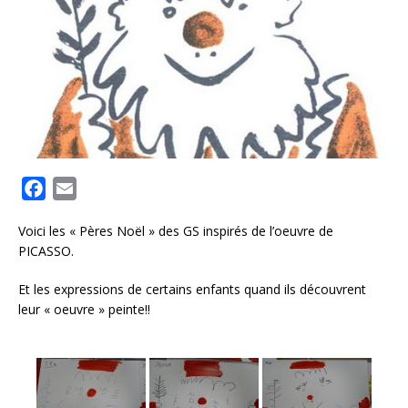
F
E
a
m
Voici les « Pères Noël » des GS inspirés de l’oeuvre de
c
a
PICASSO.
e
i
b
l
Et les expressions de certains enfants quand ils découvrent
o
leur « oeuvre » peinte!!
o
k