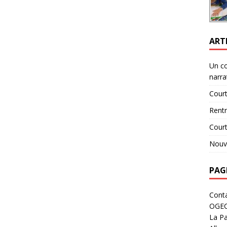
ART
Un c
narra
Court
Rent
Cour
Nouve
PAG
Cont
OGE
La Pa