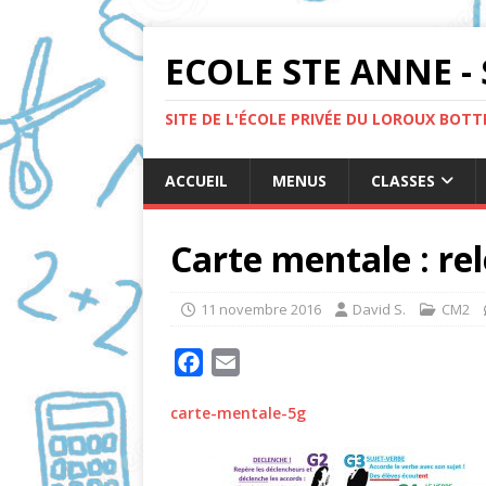
ECOLE STE ANNE - 
SITE DE L'ÉCOLE PRIVÉE DU LOROUX BOT
ACCUEIL
MENUS
CLASSES
Carte mentale : re
11 novembre 2016
David S.
CM2
F
E
a
m
carte-mentale-5g
c
a
e
i
b
l