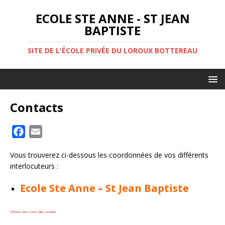
ECOLE STE ANNE - ST JEAN
BAPTISTE
SITE DE L'ÉCOLE PRIVÉE DU LOROUX BOTTEREAU
Contacts
F
E
a
m
Vous trouverez ci-dessous les coordonnées de vos différents
c
a
interlocuteurs :
e
i
b
l
Ecole Ste Anne – St Jean Baptiste
o
o
Afficher une carte plus grande
k