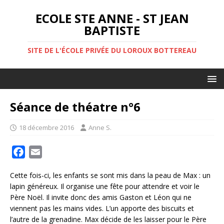
ECOLE STE ANNE - ST JEAN
BAPTISTE
SITE DE L'ÉCOLE PRIVÉE DU LOROUX BOTTEREAU
Séance de théatre n°6
18 décembre 2016
Anne S.
F
E
a
m
Cette fois-ci, les enfants se sont mis dans la peau de Max : un
c
a
lapin généreux. Il organise une fête pour attendre et voir le
e
i
Père Noël. Il invite donc des amis Gaston et Léon qui ne
b
l
viennent pas les mains vides. L’un apporte des biscuits et
o
l’autre de la grenadine. Max décide de les laisser pour le Père