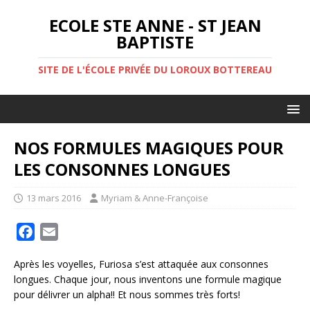
ECOLE STE ANNE - ST JEAN
BAPTISTE
SITE DE L'ÉCOLE PRIVÉE DU LOROUX BOTTEREAU
NOS FORMULES MAGIQUES POUR
LES CONSONNES LONGUES
13 mars 2016
Myriam & Anne-Françoise
F
E
a
m
Après les voyelles, Furiosa s’est attaquée aux consonnes
c
a
longues. Chaque jour, nous inventons une formule magique
e
i
pour délivrer un alpha!! Et nous sommes très forts!
b
l