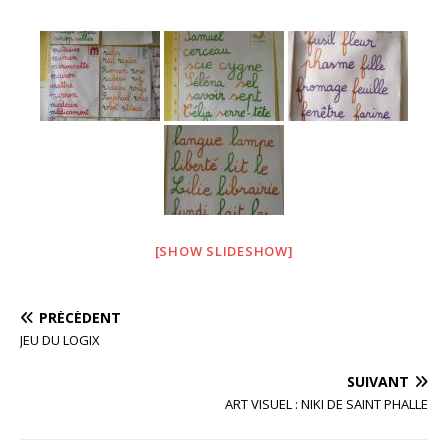
o
o
k
[SHOW SLIDESHOW]
PRÉCÉDENT
JEU DU LOGIX
SUIVANT
ART VISUEL : NIKI DE SAINT PHALLE