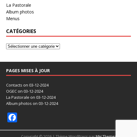
La Pastorale
Album photos
Menus
CATÉGORIES
PAGES MISES À JOUR
Contacts
on 03-12-2024
OGEC
on 03-12-2024
La Pastorale
on 03-12-2024
Album photos
on 03-12-2024
F
ac
e
Copyright © 2026 | Thème WordPress par
MH Themes