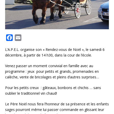
F
E
a
m
L’A.P.E.L. organise son « Rendez-vous de Noël », le samedi 6
c
a
décembre, à partir de 14 h30, dans la cour de l’école.
e
i
b
l
Venez passer un moment convivial en famille avec au
o
programme : jeux pour petits et grands, promenades en
calèche, vente de bricolages et pleins d’autres surprises…
o
k
Pour les petits creux : gâteaux, bonbons et chichis … sans
oublier le traditionnel vin chaud!
Le Père Noël nous fera l’honneur de sa présence et les enfants
sages pourront même lui passer commande en glissant leur