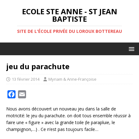
ECOLE STE ANNE - ST JEAN
BAPTISTE
SITE DE L'ÉCOLE PRIVÉE DU LOROUX BOTTEREAU
jeu du parachute
13 février 2014
Myriam & Anne-Françoise
F
E
a
m
Nous avons découvert un nouveau jeu dans la salle de
c
a
motricité: le jeu du parachute. on doit tous ensemble réussir à
e
i
faire une « figure » avec la grande toile (le parapluie, le
b
l
champignon,…) . Ce n’est pas toujours facile…
o