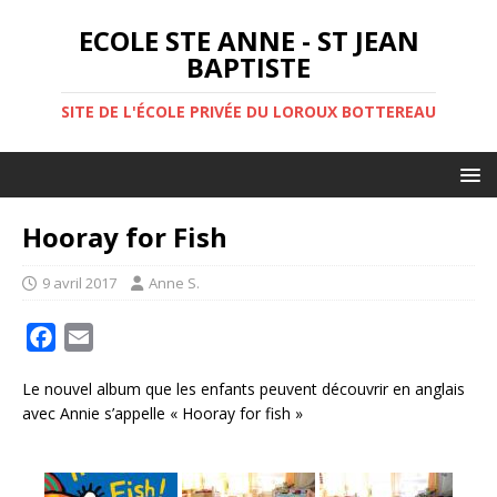
ECOLE STE ANNE - ST JEAN
BAPTISTE
SITE DE L'ÉCOLE PRIVÉE DU LOROUX BOTTEREAU
Hooray for Fish
9 avril 2017
Anne S.
F
E
a
m
Le nouvel album que les enfants peuvent découvrir en anglais
c
a
avec Annie s’appelle « Hooray for fish »
e
i
b
l
o