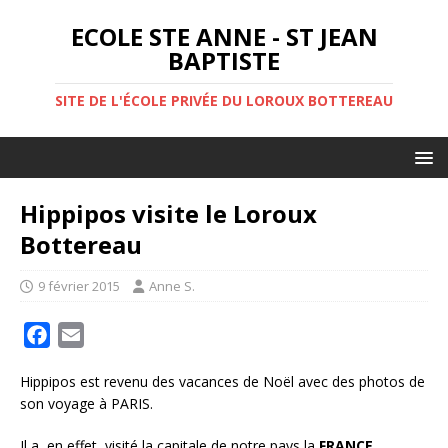
ECOLE STE ANNE - ST JEAN
BAPTISTE
SITE DE L'ÉCOLE PRIVÉE DU LOROUX BOTTEREAU
Hippipos visite le Loroux
Bottereau
9 février 2015
Anne S.
F
E
a
m
Hippipos est revenu des vacances de Noël avec des photos de
c
a
son voyage à PARIS.
e
i
b
l
Il a, en effet, visité la capitale de notre pays la
FRANCE.