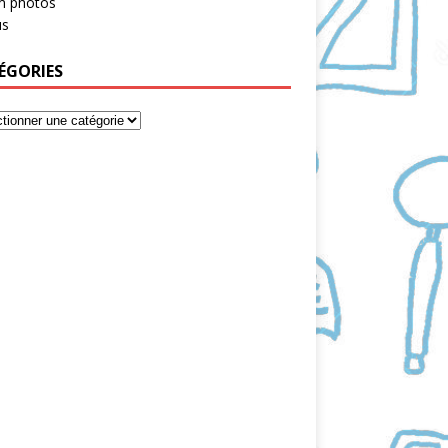
m photos
s
ÉGORIES