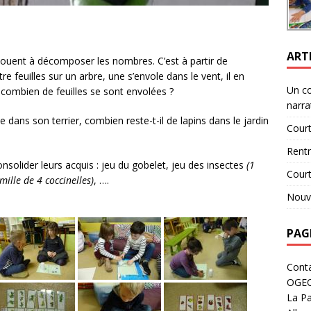
ART
 jouent à décomposer les nombres. C’est à partir de
e feuilles sur un arbre, une s’envole dans le vent, il en
Un c
re, combien de feuilles se sont envolées ?
narra
 dans son terrier, combien reste-t-il de lapins dans le jardin
Court
Rent
onsolider leurs acquis : jeu du gobelet, jeu des insectes
(1
Cour
mille de 4 coccinelles)
, ….
Nouve
PAG
Cont
OGE
La Pa