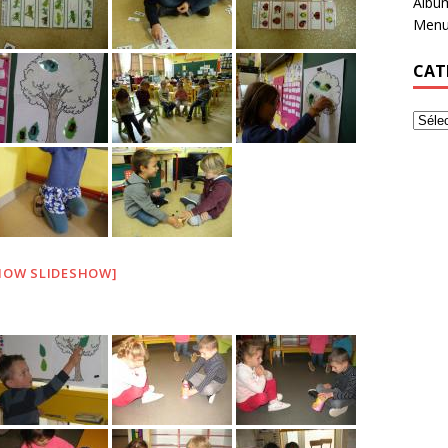
Albu
Menu
CAT
HOW SLIDESHOW]