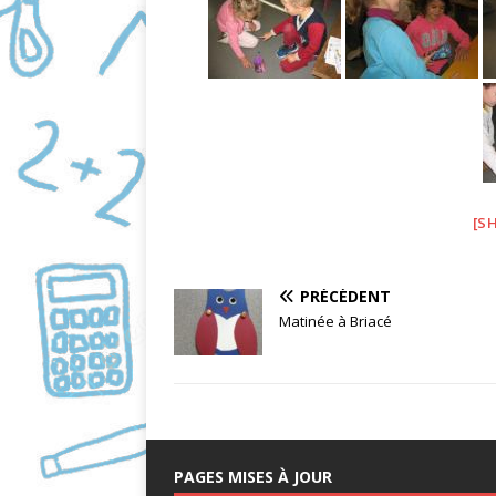
[S
PRÉCÉDENT
Matinée à Briacé
PAGES MISES À JOUR