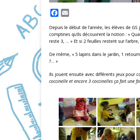
F
E
a
m
Depuis le début de l’année, les élèves de GS
c
a
comptines qu’ils découvrent la notion : « Quatr
e
i
reste 3, … » Et si 2 feuilles restent sur l’arb
b
l
o
De même, « 5 lapins dans le jardin, 1 retourne
?… »
o
k
Ils jouent ensuite avec différents jeux pour c
coccinelle et encore 3 coccinelles ça fait une fa