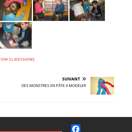
HOW SLIDESHOW]
SUIVANT
DES MONSTRES EN PÂTE A MODELER
F