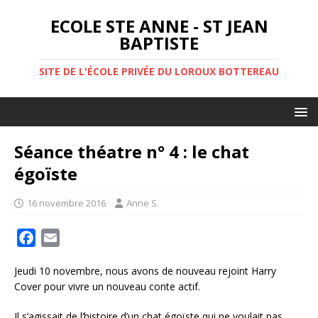
ECOLE STE ANNE - ST JEAN
BAPTISTE
SITE DE L'ÉCOLE PRIVÉE DU LOROUX BOTTEREAU
Séance théatre n° 4 : le chat
égoïste
16 novembre 2016
Anne S.
F
E
a
m
Jeudi 10 novembre, nous avons de nouveau rejoint Harry
c
a
Cover pour vivre un nouveau conte actif.
e
i
b
l
Il s’agissait de l’histoire d’un chat égoïste qui ne voulait pas