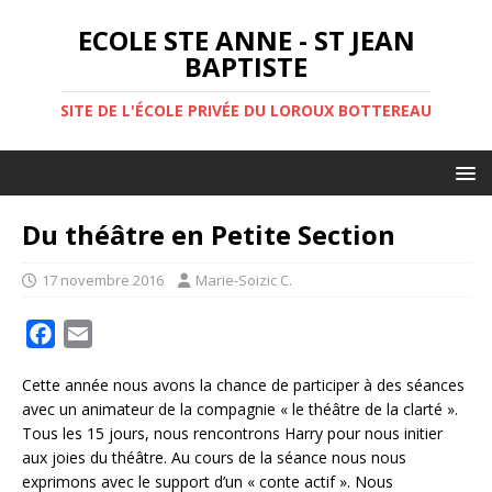
ECOLE STE ANNE - ST JEAN
BAPTISTE
SITE DE L'ÉCOLE PRIVÉE DU LOROUX BOTTEREAU
Du théâtre en Petite Section
17 novembre 2016
Marie-Soizic C.
F
E
a
m
Cette année nous avons la chance de participer à des séances
c
a
avec un animateur de la compagnie « le théâtre de la clarté ».
e
i
Tous les 15 jours, nous rencontrons Harry pour nous initier
b
l
aux joies du théâtre. Au cours de la séance nous nous
o
exprimons avec le support d’un « conte actif ». Nous