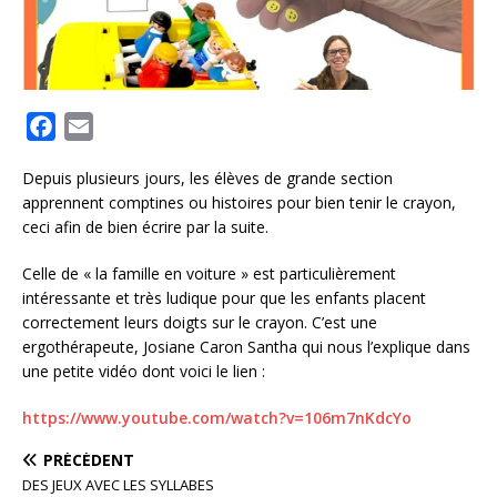
F
E
a
m
Depuis plusieurs jours, les élèves de grande section
c
a
apprennent comptines ou histoires pour bien tenir le crayon,
e
i
ceci afin de bien écrire par la suite.
b
l
o
Celle de « la famille en voiture » est particulièrement
intéressante et très ludique pour que les enfants placent
o
correctement leurs doigts sur le crayon. C’est une
k
ergothérapeute, Josiane Caron Santha qui nous l’explique dans
une petite vidéo dont voici le lien :
https://www.youtube.com/watch?v=106m7nKdcYo
PRÉCÉDENT
DES JEUX AVEC LES SYLLABES