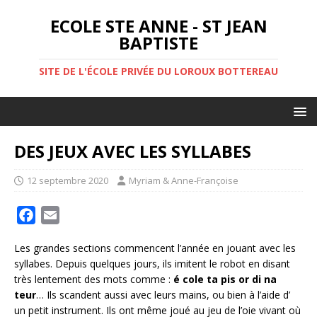
ECOLE STE ANNE - ST JEAN
BAPTISTE
SITE DE L'ÉCOLE PRIVÉE DU LOROUX BOTTEREAU
DES JEUX AVEC LES SYLLABES
12 septembre 2020
Myriam & Anne-Françoise
F
E
a
m
Les grandes sections commencent l’année en jouant avec les
c
a
syllabes. Depuis quelques jours, ils imitent le robot en disant
e
i
très lentement des mots comme :
é cole
ta pis
or di na
b
l
teur
… Ils scandent aussi avec leurs mains, ou bien à l’aide d’
o
un petit instrument. Ils ont même joué au jeu de l’oie vivant où