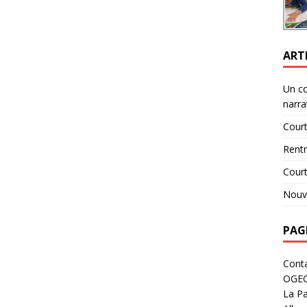
ART
Un c
narra
Court
Rent
Cour
Nouve
PAG
Cont
OGE
La Pa