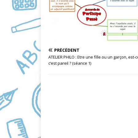
e
i
b
l
o
o
k
PRÉCÉDENT
ATELIER PHILO : Etre une fille ou un garçon, est-
c’est pareil ? (séance 1)