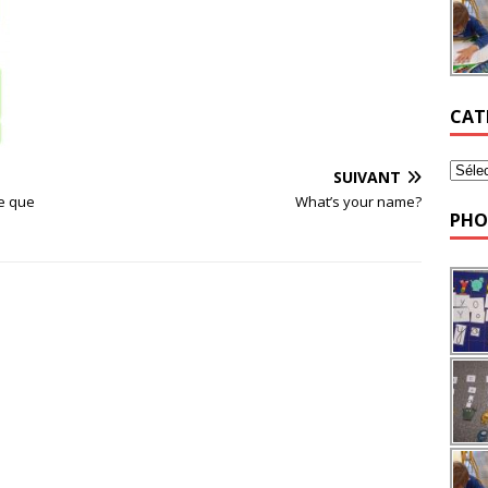
CAT
SUIVANT
ce que
What’s your name?
PHO