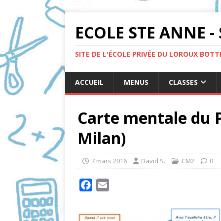
ECOLE STE ANNE - 
SITE DE L'ÉCOLE PRIVÉE DU LOROUX BOT
ACCUEIL
MENUS
CLASSES
Carte mentale du P
Milan)
7 mars 2016
David S.
CM2
0
F
E
a
m
c
a