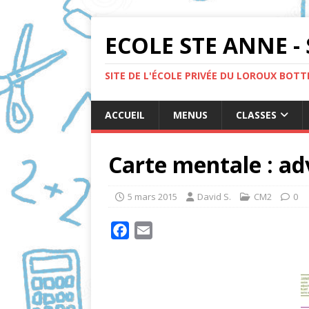
ECOLE STE ANNE - 
SITE DE L'ÉCOLE PRIVÉE DU LOROUX BOT
ACCUEIL
MENUS
CLASSES
Carte mentale : a
5 mars 2015
David S.
CM2
0
F
E
a
m
c
a
e
i
b
l