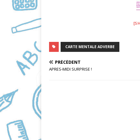
o
o
k
[S
CARTE MENTALE ADVERBE
PRÉCÉDENT
APRES-MIDI SURPRISE !