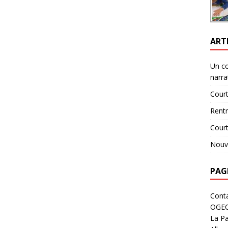
ART
Un c
narra
Court
Rent
Cour
Nouve
PAG
Cont
OGE
La Pa