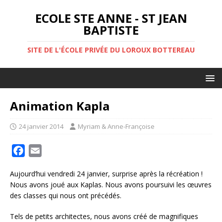
ECOLE STE ANNE - ST JEAN
BAPTISTE
SITE DE L'ÉCOLE PRIVÉE DU LOROUX BOTTEREAU
Animation Kapla
24 janvier 2014
Myriam & Anne-Françoise
F
E
a
m
Aujourd’hui vendredi 24 janvier, surprise après la récréation !
c
a
Nous avons joué aux Kaplas. Nous avons poursuivi les œuvres
e
i
des classes qui nous ont précédés.
b
l
o
Tels de petits architectes, nous avons créé de magnifiques