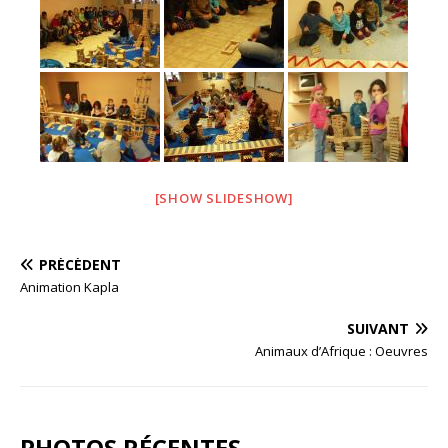
o
k
[SHOW SLIDESHOW]
PRÉCÉDENT
Animation Kapla
SUIVANT
Animaux d’Afrique : Oeuvres
PHOTOS RÉCENTES