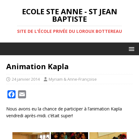
ECOLE STE ANNE - ST JEAN
BAPTISTE
SITE DE L'ÉCOLE PRIVÉE DU LOROUX BOTTEREAU
Animation Kapla
24 janvier 2014
Myriam & Anne-Françoise
F
E
a
m
Nous avons eu la chance de participer à l’animation Kapla
c
a
vendredi après-midi. c’était super!
e
i
b
l
o