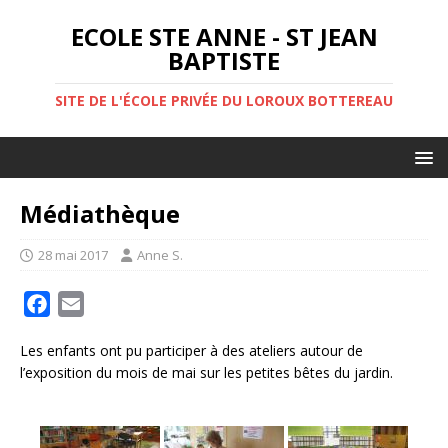
ECOLE STE ANNE - ST JEAN
BAPTISTE
SITE DE L'ÉCOLE PRIVÉE DU LOROUX BOTTEREAU
Médiathèque
28 mai 2017
Anne S.
F
E
a
m
Les enfants ont pu participer à des ateliers autour de
c
a
l’exposition du mois de mai sur les petites bêtes du jardin.
e
i
b
l
o