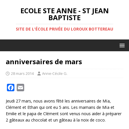
ECOLE STE ANNE - ST JEAN
BAPTISTE
SITE DE L'ÉCOLE PRIVÉE DU LOROUX BOTTEREAU
anniversaires de mars
28 mars 2014
Anne-Cécile G.
F
E
a
m
Jeudi 27 mars, nous avons fêté les anniversaires de Mïa,
c
a
Clément et Ethan qui ont eu 5 ans. Les mamans de Mïa et
e
i
Emilie et le papa de Clément sont venus nous aider à préparer
b
l
2 gâteaux au chocolat et un gâteau à la noix de coco.
o