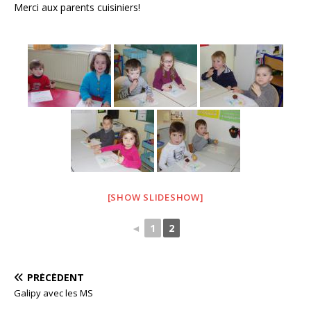
Merci aux parents cuisiniers!
o
k
[SHOW SLIDESHOW]
◄
1
2
PRÉCÉDENT
Galipy avec les MS