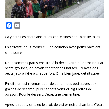
F
E
a
m
Ca y est ! Les châtelains et les châtelaines sont bien installés !
c
a
e
i
En arrivant, nous avons eu une collation avec petits palmiers
b
l
« maison ».
o
Nous sommes partis ensuite à la découverte du domaine. Par
o
petits groupes, on devait chercher des balises, il y avait des
k
petits jeux à faire à chaque fois. On a bien joué, c’était super !
Ensuite on est revenus pour déjeuner : des betteraves aux
graines de sésame, puis haricots verts et aiguillettes de
poisson. Pour le dessert, c’était une clémentine.
Après le repas, on a eu le droit de visiter notre chambre. C’était