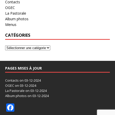
Contacts
OGEC
La Pastorale
Album photos
Menus
CATÉGORIES
PAGES MISES À JOUR
Contacts
on 03-12-2024
OGEC
on 03-12-2024
La Pastorale
on 03-12-2024
Album photos
on 03-12-2024
F