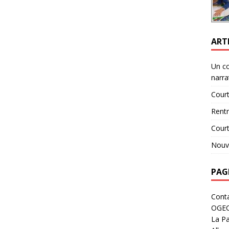
ART
Un c
narra
Court
Rent
Cour
Nouve
PAG
Cont
OGE
La Pa