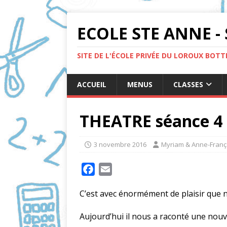
ECOLE STE ANNE - 
SITE DE L'ÉCOLE PRIVÉE DU LOROUX BOT
ACCUEIL
MENUS
CLASSES
THEATRE séance 4
3 novembre 2016
Myriam & Anne-Franç
F
E
a
m
C’est avec énormément de plaisir que 
c
a
e
i
Aujourd’hui il nous a raconté une nouve
b
l