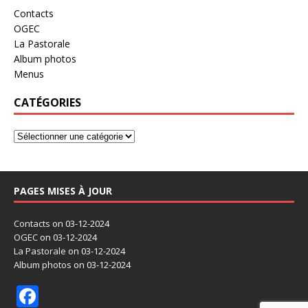
Contacts
OGEC
La Pastorale
Album photos
Menus
CATÉGORIES
PAGES MISES À JOUR
Contacts
on 03-12-2024
OGEC
on 03-12-2024
La Pastorale
on 03-12-2024
Album photos
on 03-12-2024
F