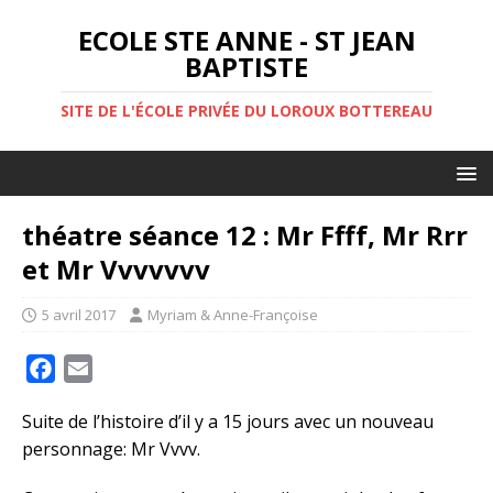
ECOLE STE ANNE - ST JEAN
BAPTISTE
SITE DE L'ÉCOLE PRIVÉE DU LOROUX BOTTEREAU
théatre séance 12 : Mr Ffff, Mr Rrr
et Mr Vvvvvvv
5 avril 2017
Myriam & Anne-Françoise
F
E
a
m
Suite de l’histoire d’il y a 15 jours avec un nouveau
c
a
personnage: Mr Vvvv.
e
i
b
l