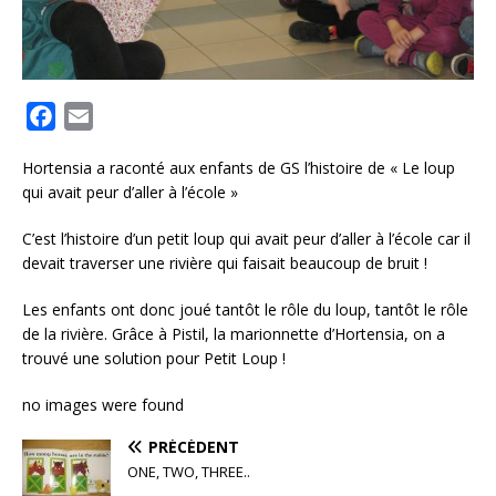
F
E
a
m
Hortensia a raconté aux enfants de GS l’histoire de « Le loup
c
a
qui avait peur d’aller à l’école »
e
i
b
l
C’est l’histoire d’un petit loup qui avait peur d’aller à l’école car il
o
devait traverser une rivière qui faisait beaucoup de bruit !
o
Les enfants ont donc joué tantôt le rôle du loup, tantôt le rôle
k
de la rivière. Grâce à Pistil, la marionnette d’Hortensia, on a
trouvé une solution pour Petit Loup !
no images were found
PRÉCÉDENT
ONE, TWO, THREE..