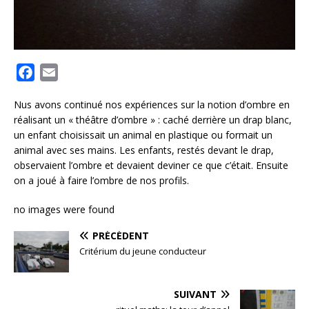
F
E
a
m
Nus avons continué nos expériences sur la notion d’ombre en
c
a
réalisant un « théâtre d’ombre » : caché derrière un drap blanc,
e
i
un enfant choisissait un animal en plastique ou formait un
b
l
animal avec ses mains. Les enfants, restés devant le drap,
o
observaient l’ombre et devaient deviner ce que c’était. Ensuite
o
on a joué à faire l’ombre de nos profils.
k
no images were found
PRÉCÉDENT
Critérium du jeune conducteur
SUIVANT