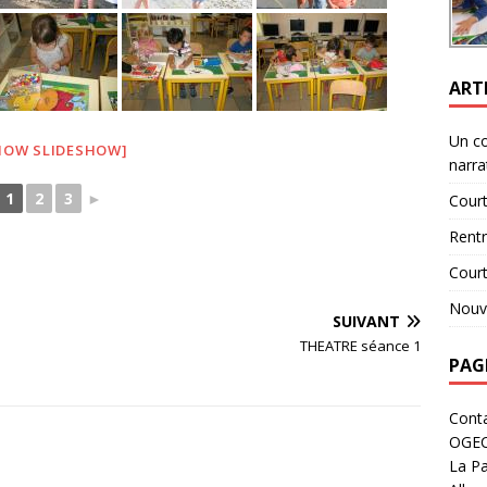
ART
Un c
HOW SLIDESHOW]
narra
1
2
3
►
Court
Rent
Cour
Nouve
SUIVANT
THEATRE séance 1
PAG
Cont
OGE
La Pa