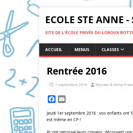
ECOLE STE ANNE - 
SITE DE L'ÉCOLE PRIVÉE DU LOROUX BOT
ACCUEIL
MENUS
CLASSES
Rentrée 2016
1 septembre 2016
Myriam & Anne-Fran
F
E
a
m
Jeudi 1er septembre 2016 : vos enfants ont fa
c
a
est même en CP !
e
i
b
l
Ils ont retrouvé leurs copains, découvert un