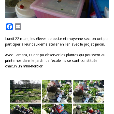
F
E
a
m
Lundi 22 mars, les élèves de petite et moyenne section ont pu
c
a
participer à leur deuxième atelier en lien avec le projet jardin.
e
i
b
l
Avec Tamara, ils ont pu observer les plantes qui poussent au
o
printemps dans le jardin de l’école. Ils se sont constitués
chacun un mini-herbier.
o
k