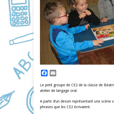
F
E
a
m
Le petit groupe de CE2 de la classe de Béat
c
a
atelier de langage oral.
e
i
b
l
A partir d’un dessin représentant une scène 
o
phrases que les CE2 écrivaient.
o