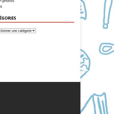
m photos
s
ÉGORIES