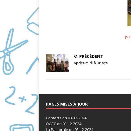
[S
PRÉCÉDENT
Après-midi à Briacé
PAGES MISES À JOUR
Contacts
on 03-12-2024
OGEC
on 03-12-2024
La Pastorale
on 03-12-2024