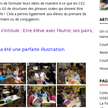
es de formuler leurs idées de manière à ce que les CE2
les GS de structurer des phrases orales qui doivent être
rle ! Cela a permis également aux élèves du primaire de
ART
mmaire ou de conjugaison.
’intitule : Etre élève avec l’Autre; ses pairs,
Un c
narra
Court
 été une parfaite illustration.
Rent
Cour
Nouve
PAG
Cont
OGE
La Pa