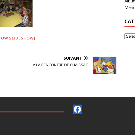
Albu
Menu
CAT
HOW SLIDESHOW]
SUIVANT
A LA RENCONTRE DE CHAISSAC
F
ac
e