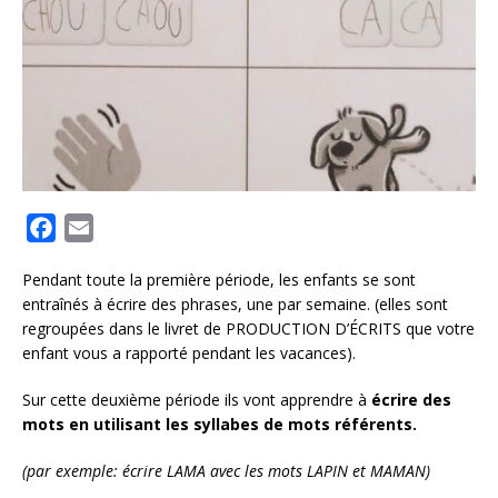
F
E
a
m
Pendant toute la première période, les enfants se sont
c
a
entraînés à écrire des phrases, une par semaine. (elles sont
e
i
regroupées dans le livret de PRODUCTION D’ÉCRITS que votre
b
l
enfant vous a rapporté pendant les vacances).
o
Sur cette deuxième période ils vont apprendre à
o
écrire des
mots en utilisant les syllabes de mots référents.
k
(par exemple: écrire LAMA avec les mots LAPIN et MAMAN)