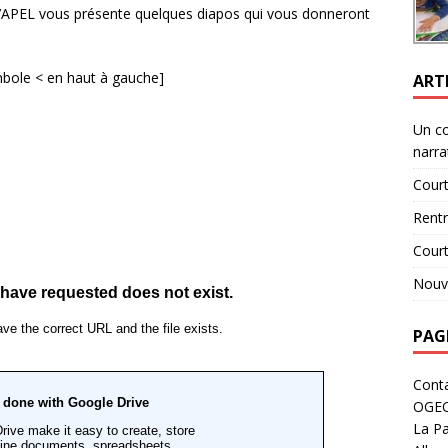
 l’APEL vous présente quelques diapos qui vous donneront
ymbole < en haut à gauche]
ART
Un c
narra
Court
Rent
Cour
Nouve
PAG
Cont
OGE
La Pa