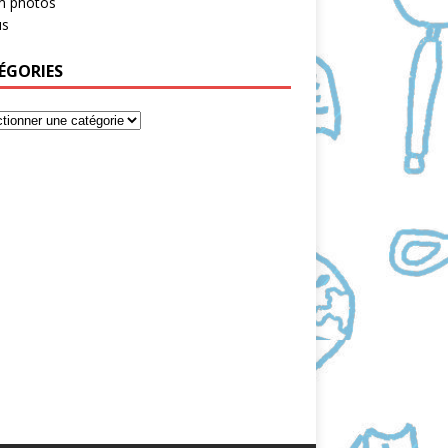
m photos
s
ÉGORIES