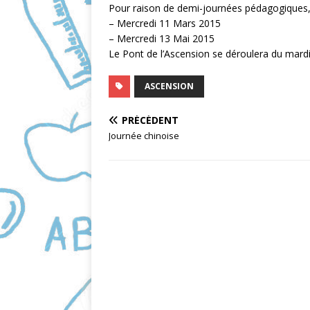
Pour raison de demi-journées pédagogiques, l
c
a
– Mercredi 11 Mars 2015
e
i
– Mercredi 13 Mai 2015
b
l
Le Pont de l’Ascension se déroulera du mardi
o
o
ASCENSION
k
PRÉCÉDENT
Journée chinoise