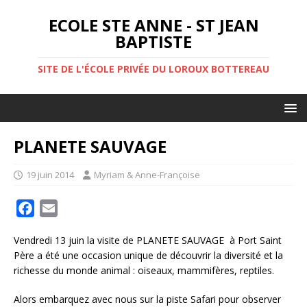
ECOLE STE ANNE - ST JEAN
BAPTISTE
SITE DE L'ÉCOLE PRIVÉE DU LOROUX BOTTEREAU
PLANETE SAUVAGE
19 juin 2014
Myriam & Anne-Françoise
F
E
a
m
Vendredi 13 juin la visite de PLANETE SAUVAGE à Port Saint
c
a
Père a été une occasion unique de découvrir la diversité et la
e
i
richesse du monde animal : oiseaux, mammifères, reptiles.
b
l
o
Alors embarquez avec nous sur la piste Safari pour observer