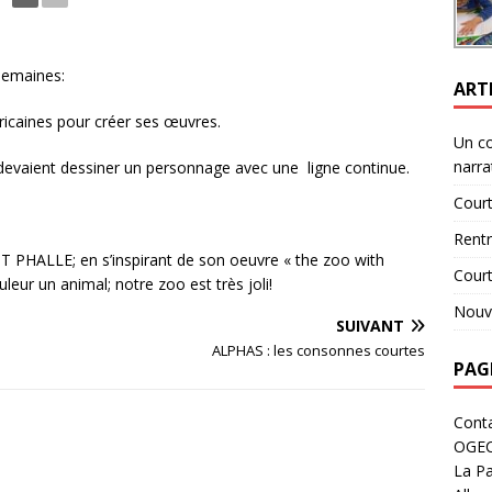
semaines:
ART
ricaines pour créer ses œuvres.
Un c
narra
s devaient dessiner un personnage avec une ligne continue.
Court
Rent
INT PHALLE; en s’inspirant de son oeuvre « the zoo with
Cour
leur un animal; notre zoo est très joli!
Nouve
SUIVANT
ALPHAS : les consonnes courtes
PAG
Cont
OGE
La Pa