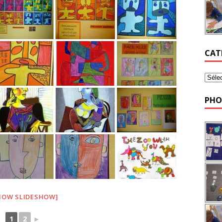
CAT
PHO
HOW SLIDESHOW]
1
2
►