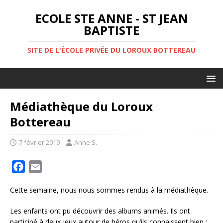
ECOLE STE ANNE - ST JEAN
BAPTISTE
SITE DE L'ÉCOLE PRIVÉE DU LOROUX BOTTEREAU
Médiathèque du Loroux
Bottereau
7 février 2019
Anne S.
F
E
a
m
Cette semaine, nous nous sommes rendus à la médiathèque.
c
a
e
i
Les enfants ont pu découvrir des albums animés. Ils ont
b
l
participé à deux jeux autour de héros qu’ils connaissent bien :