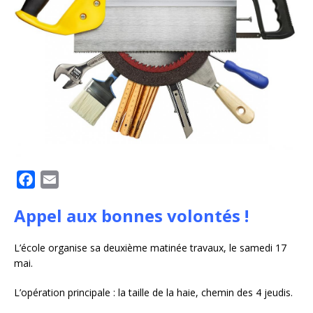
F
E
a
m
Appel aux bonnes volontés !
c
a
e
i
L’école organise sa deuxième matinée travaux, le samedi 17
b
l
mai.
o
o
L’opération principale : la taille de la haie, chemin des 4 jeudis.
k