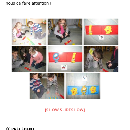
nous de faire attention !
o
k
[SHOW SLIDESHOW]
PRÉCÉDENT