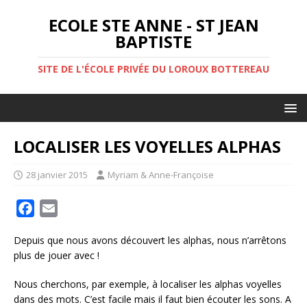
ECOLE STE ANNE - ST JEAN
BAPTISTE
SITE DE L'ÉCOLE PRIVÉE DU LOROUX BOTTEREAU
LOCALISER LES VOYELLES ALPHAS
28 janvier 2015
Myriam & Anne-Françoise
F
E
a
m
Depuis que nous avons découvert les alphas, nous n’arrêtons
c
a
plus de jouer avec !
e
i
b
l
Nous cherchons, par exemple, à localiser les alphas voyelles
o
dans des mots. C’est facile mais il faut bien écouter les sons. A