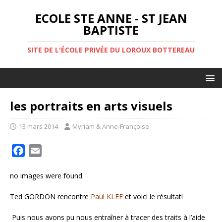
ECOLE STE ANNE - ST JEAN
BAPTISTE
SITE DE L'ÉCOLE PRIVÉE DU LOROUX BOTTEREAU
les portraits en arts visuels
13 mars 2014
Myriam & Anne-Françoise
F
E
a
m
no images were found
c
a
e
i
Ted GORDON rencontre
Paul KLEE
et voici le résultat!
b
l
o
Puis nous avons pu nous entraîner à tracer des traits à l’aide