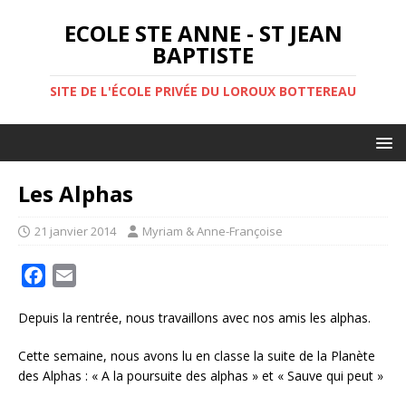
ECOLE STE ANNE - ST JEAN
BAPTISTE
SITE DE L'ÉCOLE PRIVÉE DU LOROUX BOTTEREAU
Les Alphas
21 janvier 2014
Myriam & Anne-Françoise
F
E
a
m
Depuis la rentrée, nous travaillons avec nos amis les alphas.
c
a
e
i
Cette semaine, nous avons lu en classe la suite de la Planète
b
l
des Alphas : « A la poursuite des alphas » et « Sauve qui peut »
o