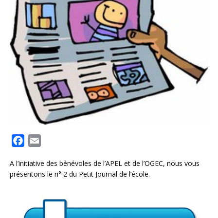
F
E
a
m
A l’initiative des bénévoles de l’APEL et de l’OGEC, nous vous
c
a
présentons le n° 2 du Petit Journal de l’école.
e
i
b
l
o
o