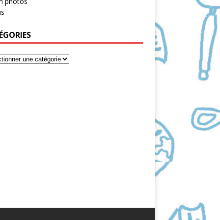
m photos
s
ÉGORIES