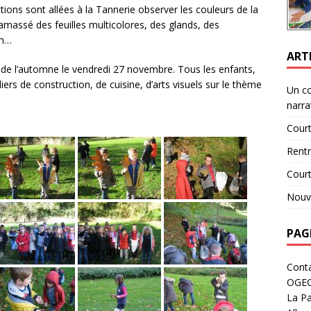
ions sont allées à la Tannerie observer les couleurs de la
ramassé des feuilles multicolores, des glands, des
in…
ART
e de l’automne le vendredi 27 novembre. Tous les enfants,
iers de construction, de cuisine, d’arts visuels sur le thème
Un c
narra
Court
Rent
Cour
Nouve
PAG
Cont
OGE
La Pa