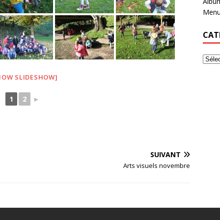
Albu
Menu
CAT
HOW SLIDESHOW]
1
2
►
SUIVANT
Arts visuels novembre