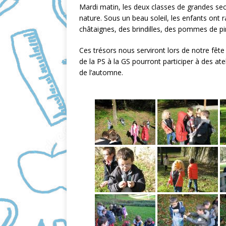
Mardi matin, les deux classes de grandes sect
c
a
nature. Sous un beau soleil, les enfants ont 
e
i
châtaignes, des brindilles, des pommes de p
b
l
o
Ces trésors nous serviront lors de notre fêt
de la PS à la GS pourront participer à des atel
o
de l’automne.
k