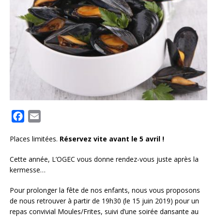
F
E
a
m
Places limitées.
Réservez vite avant le 5 avril !
c
a
e
i
Cette année, L’OGEC vous donne rendez-vous juste après la
b
l
kermesse…
o
Pour prolonger la fête de nos enfants, nous vous proposons
o
de nous retrouver à partir de 19h30 (le 15 juin 2019) pour un
k
repas convivial Moules/Frites, suivi d’une soirée dansante au