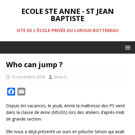
ECOLE STE ANNE - ST JEAN
BAPTISTE
SITE DE L'ÉCOLE PRIVÉE DU LOROUX BOTTEREAU
Who can jump ?
15 novembre 2016
Anne S.
F
E
a
m
Depuis les vacances, le jeudi, Annie la maîtresse des PS vient
c
a
dans la classe de Anne (MS/GS) lors des ateliers d’après-midi
e
i
de grande section.
b
l
o
Elle nous a déjà présenté un ours en peluche Simon qui avait