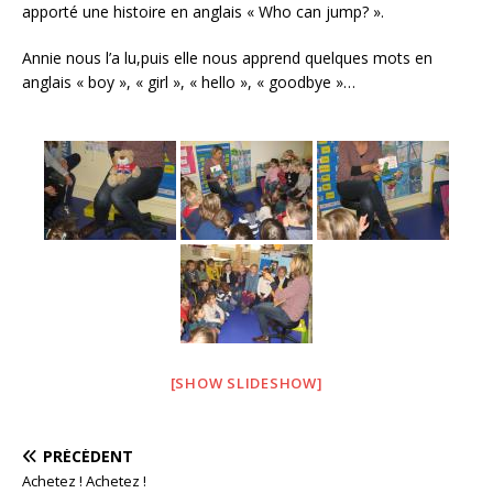
apporté une histoire en anglais « Who can jump? ».
o
k
Annie nous l’a lu,puis elle nous apprend quelques mots en
anglais « boy », « girl », « hello », « goodbye »…
[SHOW SLIDESHOW]
PRÉCÉDENT
Achetez ! Achetez !