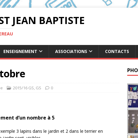
ST JEAN BAPTISTE
TEREAU
ENSEIGNEMENT
ASSOCIATIONS
CONTACTS
ctobre
PHO
se
2015/16 GS
,
GS
0
lément d’un nombre à 5
xemple 3 lapins dans le jardin et 2 dans le terrier en
 jardin sont visibles.