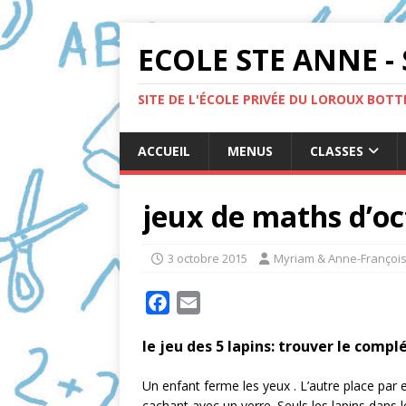
ECOLE STE ANNE - 
SITE DE L'ÉCOLE PRIVÉE DU LOROUX BOT
ACCUEIL
MENUS
CLASSES
jeux de maths d’o
3 octobre 2015
Myriam & Anne-Françoi
F
E
a
m
le jeu des 5 lapins: trouver le comp
c
a
e
i
Un enfant ferme les yeux . L’autre place par e
b
l
cachant avec un verre. Seuls les lapins dans le