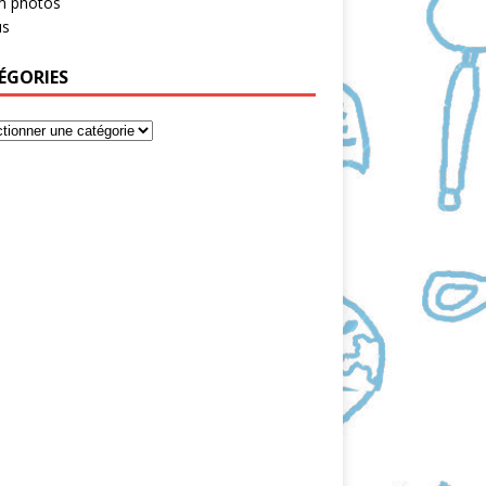
m photos
s
ÉGORIES