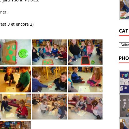
ier .
’est 3 et encore 2).
CAT
PHO