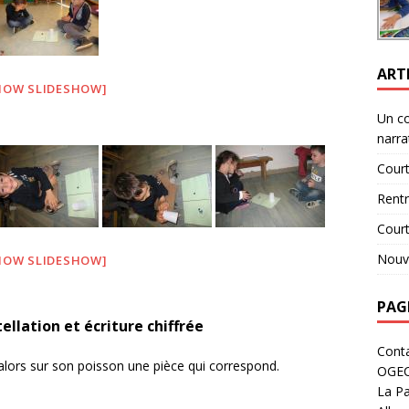
ART
HOW SLIDESHOW]
Un c
narra
Court
Rent
Cour
Nouve
HOW SLIDESHOW]
PAG
ellation et écriture chiffrée
Cont
 alors sur son poisson une pièce qui correspond.
OGE
La Pa