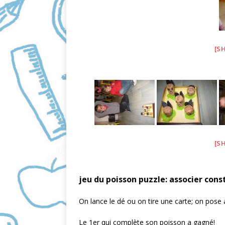
[S
[S
jeu du poisson puzzle: associer const
On lance le dé ou on tire une carte; on pose
Le 1er qui complète son poisson a gagné!