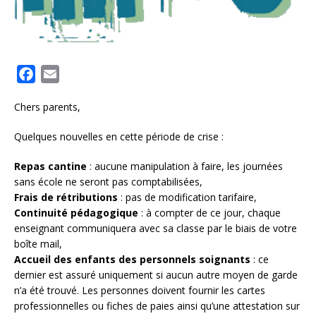
F
E
a
m
Chers parents,
c
a
e
i
Quelques nouvelles en cette période de crise :
b
l
o
Repas cantine
: aucune manipulation à faire, les journées
sans école ne seront pas comptabilisées,
o
Frais de rétributions
: pas de modification tarifaire,
k
Continuité pédagogique
: à compter de ce jour, chaque
enseignant communiquera avec sa classe par le biais de votre
boîte mail,
Accueil des enfants des personnels soignants
: ce
dernier est assuré uniquement si aucun autre moyen de garde
n’a été trouvé. Les personnes doivent fournir les cartes
professionnelles ou fiches de paies ainsi qu’une attestation sur