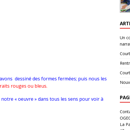
ART
Un c
narra
Court
Rent
Cour
avons dessiné des formes fermées; puis nous les
Nouve
raits rouges ou bleus.
PAG
notre « oeuvre » dans tous les sens pour voir à
Cont
OGE
La Pa