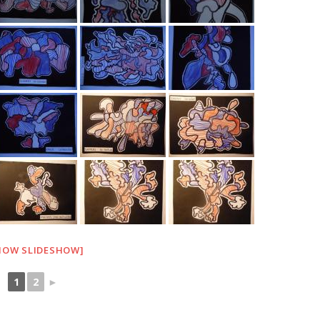
HOW SLIDESHOW]
1
2
►