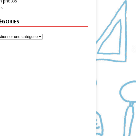
m photos
s
ÉGORIES