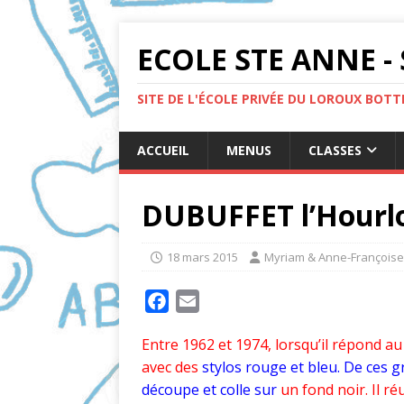
ECOLE STE ANNE - 
SITE DE L'ÉCOLE PRIVÉE DU LOROUX BOT
ACCUEIL
MENUS
CLASSES
DUBUFFET l’Hourl
18 mars 2015
Myriam & Anne-Françoise
F
E
a
m
Entre 1962 et 1974, lorsqu’il répond a
c
a
avec des
stylos rouge et bleu. De ces g
e
i
découpe et colle sur
un fond noir. Il ré
b
l