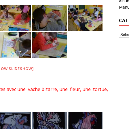
Albu
Menu
CAT
HOW SLIDESHOW]
tes avec une vache bizarre, une fleur, une tortue,