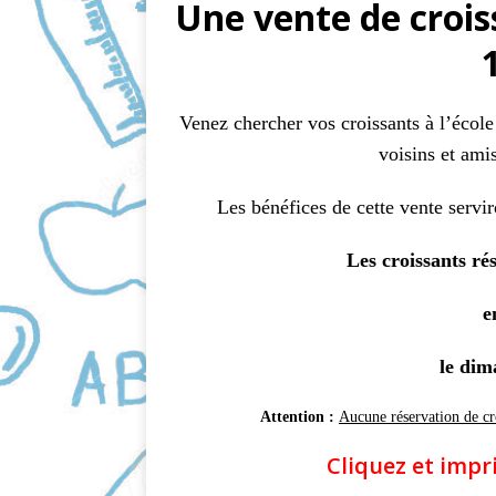
Une vente de crois
c
a
e
i
b
l
o
Venez chercher vos croissants à l’école 
o
voisins et ami
k
Les bénéfices de cette vente serviro
Les croissants rés
e
le dim
Attention :
Aucune réservation de cro
Cliquez et imp