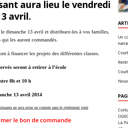
sant aura lieu le vendredi
13 avril.
ART
le dimanche 13 avril et distribuez-les à vos familles,
Un c
s qui les auront commandés.
narra
Court
nt à financer les projets des différentes classes.
Rent
ervés seront à retirer à l’école
Cour
ntre 8h et 10 h
Nouve
anche 13 avril 2014
PAG
issants ne sera prise en compte sans le règlement joint
Cont
OGE
rimer le bon de commande
La Pa