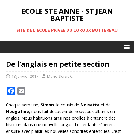
ECOLE STE ANNE - ST JEAN
BAPTISTE
SITE DE L'ÉCOLE PRIVÉE DU LOROUX BOTTEREAU
De l’anglais en petite section
18 janvier 2017
Marie-Soizic C.
F
E
a
m
Chaque semaine,
Simon
, le cousin de
Noisette
et de
c
a
Nougatine
, nous fait découvrir de nouveaux albums en
e
i
anglais. Nous habituons ainsi nos oreilles à entendre des
b
l
histoires dans une nouvelle langue. Les enfants répètent
o
ensuite avec plaisir les nouvelles sonorités entendues. C’est