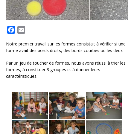
F
E
a
m
Notre premier travail sur les formes consistait à vérifier si une
c
a
forme avait des bords droits, des bords courbes ou les deux.
e
i
b
l
Par un jeu de toucher de formes, nous avons réussi à trier les
o
formes, à constituer 3 groupes et à donner leurs
caractéristiques.
o
k